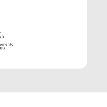
o
RD
emento
ABS