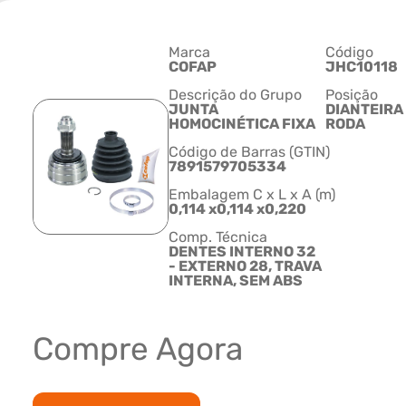
Marca
Código
COFAP
JHC10118
Descrição do Grupo
Posição
JUNTA
DIANTEIRA
HOMOCINÉTICA FIXA
RODA
Código de Barras (GTIN)
7891579705334
Embalagem C x L x A (m)
0,114 x0,114 x0,220
Comp. Técnica
DENTES INTERNO 32
- EXTERNO 28, TRAVA
INTERNA, SEM ABS
Compre Agora