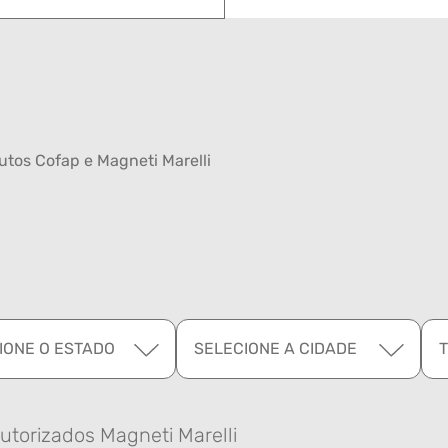
tos Cofap e Magneti Marelli
IONE O ESTADO
SELECIONE A CIDADE
utorizados Magneti Marelli