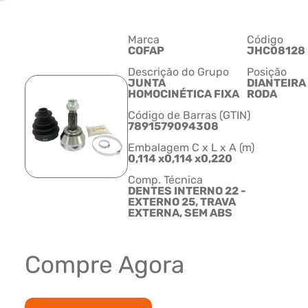
Marca
Código
COFAP
JHC08128
Descrição do Grupo
Posição
JUNTA
DIANTEIRA
HOMOCINÉTICA FIXA
RODA
Código de Barras (GTIN)
7891579094308
Embalagem C x L x A (m)
0,114 x0,114 x0,220
Comp. Técnica
DENTES INTERNO 22 -
EXTERNO 25, TRAVA
EXTERNA, SEM ABS
Compre Agora