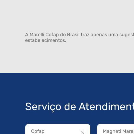
A Marelli Cofap do Brasil traz apenas uma sugest
estabelecimentos.
Serviço de Atendimen
Cofap
Magneti Marel