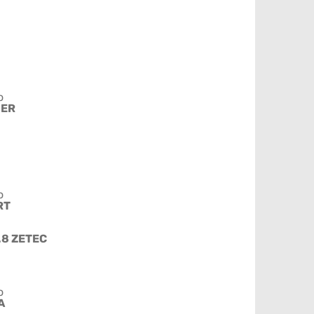
o
IER
o
RT
1.8 ZETEC
o
A