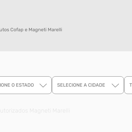
tos Cofap e Magneti Marelli
IONE O ESTADO
SELECIONE A CIDADE
utorizados Magneti Marelli