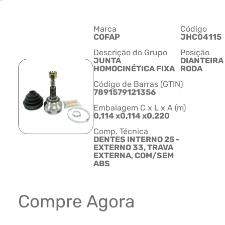
Marca
Código
COFAP
JHC04115
Descrição do Grupo
Posição
JUNTA
DIANTEIRA
HOMOCINÉTICA FIXA
RODA
Código de Barras (GTIN)
7891579121356
Embalagem C x L x A (m)
0,114 x0,114 x0,220
Comp. Técnica
DENTES INTERNO 25 -
EXTERNO 33, TRAVA
EXTERNA, COM/SEM
ABS
Compre Agora