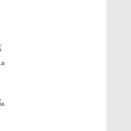
o
A
2.0
o
RA