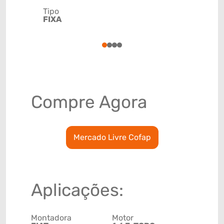
Tipo
Código de 
FIXA
(GTIN)
78915797
1
2
3
4
Compre Agora
Mercado Livre Cofap
Aplicações:
Montadora
Motor