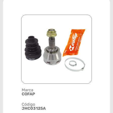
Marca
Descrição 
COFAP
JUNTA HO
Código
Posição
JHC03125A
DIANTEIRA