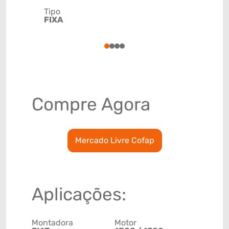
Tipo
Código de 
FIXA
(GTIN)
78915790
1
2
3
4
Compre Agora
Mercado Livre Cofap
Aplicações:
Montadora
Motor