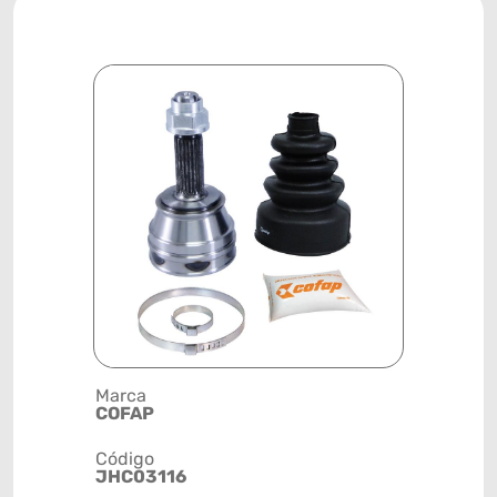
Marca
Descrição 
COFAP
JUNTA HO
Código
Posição
JHC03116
DIANTEIRA