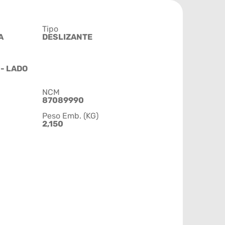
Tipo
A
DESLIZANTE
- LADO
NCM
87089990
Peso Emb. (KG)
2,150