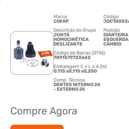
Marca
Código
COFAP
JDC10003
Descrição do Grupo
Posição
JUNTA
DIANTEIRA
HOMOCINÉTICA
ESQUERDA 
DESLIZANTE
CÂMBIO
Código de Barras (GTIN)
7891579723642
Embalagem C x L x A (m)
0,115 x0,115 x0,200
Comp. Técnica
DENTES INTERNO 24
- EXTERNO 25
Compre Agora