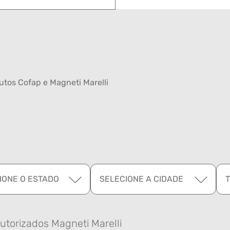
tos Cofap e Magneti Marelli
IONE O ESTADO
SELECIONE A CIDADE
utorizados Magneti Marelli