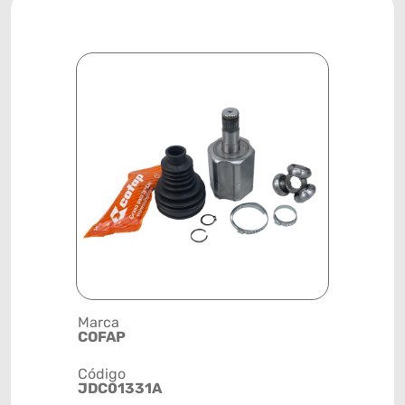
Marca
Descrição 
COFAP
JUNTA HO
DESLIZAN
Código
JDC01331A
Posição
DIANTEIR