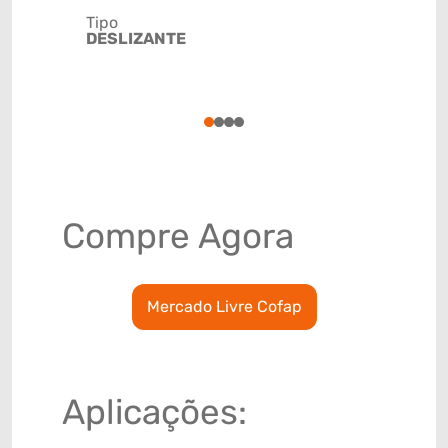
CÂMBIO
Tipo
DESLIZANTE
Código de 
(GTIN)
78915797
1
2
3
4
Compre Agora
Mercado Livre Cofap
Aplicações: