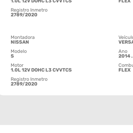
1.0L 12V DOHC L3 CVVTCS
FLEX
Registro Inmetro
2789/2020
Montadora
Veícul
NISSAN
VERS
Modelo
Ano
S
2014 .
Motor
Combu
1.0L 12V DOHC L3 CVVTCS
FLEX
Registro Inmetro
2789/2020