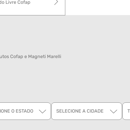
o Livre Cofap
tos Cofap e Magneti Marelli
IONE O ESTADO
SELECIONE A CIDADE