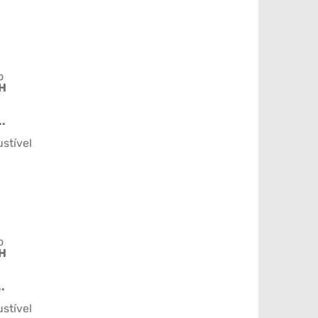
o
H
..
stível
o
H
.
stível