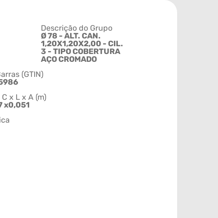
Descrição do Grupo
Ø 78 - ALT. CAN.
1,20X1,20X2,00 - CIL.
3 - TIPO COBERTURA
AÇO CROMADO
arras (GTIN)
5986
 x L x A (m)
7 x0,051
ica