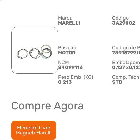
Marca
Código
MARELLI
JA29002
Posição
Código de B
MOTOR
789157991
NCM
Embalagem C
84099116
0,127 x0,12
Peso Emb. (KG)
Comp. Técn
0,213
STD
Compre Agora
Mercado Livre
Magneti Marelli