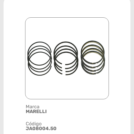
Marca
Posição
MARELLI
MOTOR
Código
Código de 
JA08004.50
(GTIN)
78915799