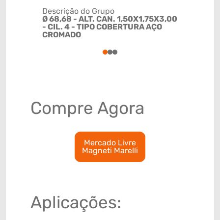
Descrição do Grupo
Ø 68,68 - ALT. CAN. 1,50X1,75X3,00
NCM
- CIL. 4 - TIPO COBERTURA AÇO
84099116
CROMADO
1
2
3
Compre Agora
Mercado Livre
Magneti Marelli
Aplicações: