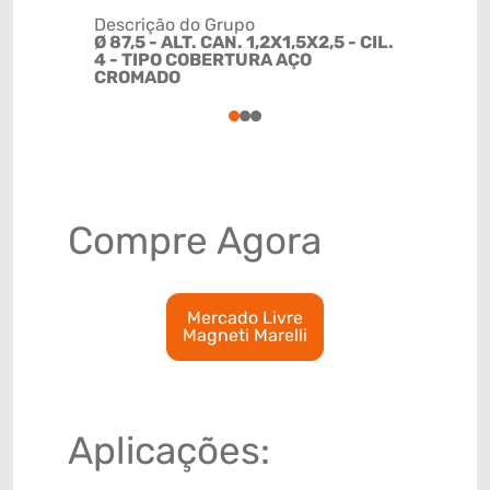
Descrição do Grupo
Ø 87,5 - ALT. CAN. 1,2X1,5X2,5 - CIL.
NCM
4 - TIPO COBERTURA AÇO
84099116
CROMADO
1
2
3
Compre Agora
Mercado Livre
Magneti Marelli
Aplicações: