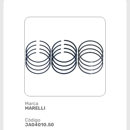
Marca
Posição
MARELLI
MOTOR
Código
Código de 
JA04010.50
(GTIN)
78915799