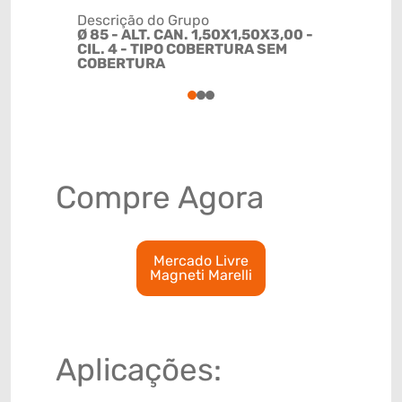
Descrição do Grupo
Ø 85 - ALT. CAN. 1,50X1,50X3,00 -
NCM
CIL. 4 - TIPO COBERTURA SEM
84099116
COBERTURA
1
2
3
Compre Agora
Mercado Livre
Magneti Marelli
Aplicações: