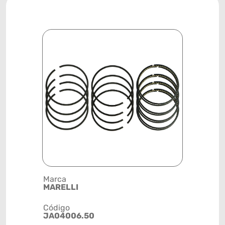
Marca
Posição
MARELLI
MOTOR
Código
Código de 
JA04006.50
(GTIN)
78915799