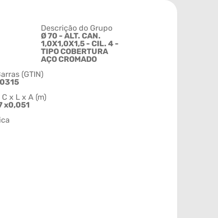
Descrição do Grupo
Ø 70 - ALT. CAN.
1,0X1,0X1,5 - CIL. 4 -
TIPO COBERTURA
AÇO CROMADO
arras (GTIN)
0315
 x L x A (m)
7 x0,051
ica