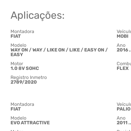
Aplicações:
Montadora
Veícul
FIAT
MOBI
Modelo
Ano
WAY ON / WAY / LIKE ON / LIKE / EASY ON /
2016 .
EASY
Motor
Combu
1.0 8V SOHC
FLEX
Registro Inmetro
2789/2020
Montadora
Veícul
FIAT
PALIO
Modelo
Ano
EVO ATTRACTIVE
2011 .