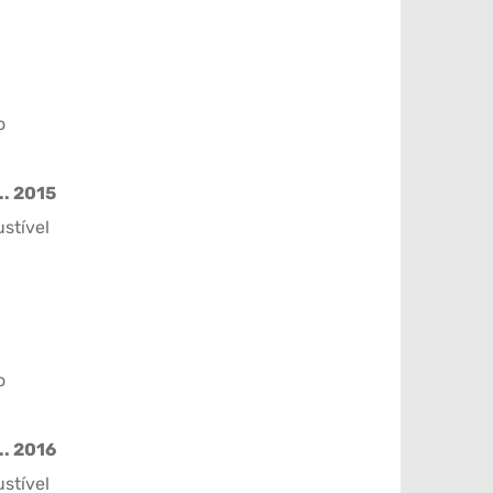
o
.. 2015
stível
o
.. 2016
stível