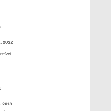
o
.. 2022
stível
o
.. 2018