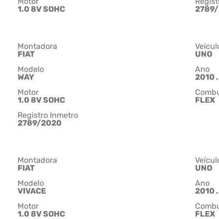
Motor
Regist
1.0 8V SOHC
2789
Montadora
Veícul
FIAT
UNO
Modelo
Ano
WAY
2010 .
Motor
Combu
1.0 8V SOHC
FLEX
Registro Inmetro
2789/2020
Montadora
Veícul
FIAT
UNO
Modelo
Ano
VIVACE
2010 .
Motor
Combu
1.0 8V SOHC
FLEX