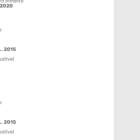
ro Inmetro
/2020
o
.. 2015
stível
o
.. 2015
stível