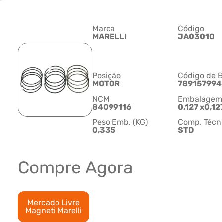
Marca
Código
MARELLI
JA03010
Posição
Código de B
MOTOR
789157994
NCM
Embalagem C
84099116
0,127 x0,12
Peso Emb. (KG)
Comp. Técn
0,335
STD
Compre Agora
Mercado Livre
Magneti Marelli