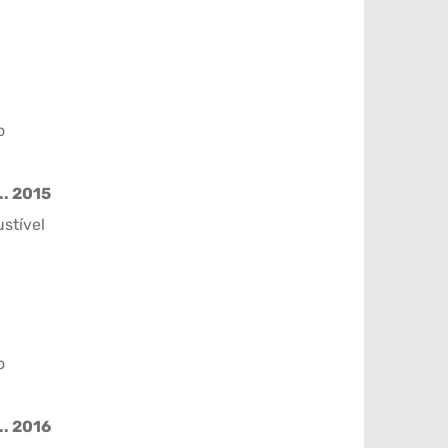
o
.. 2015
stível
o
.. 2016