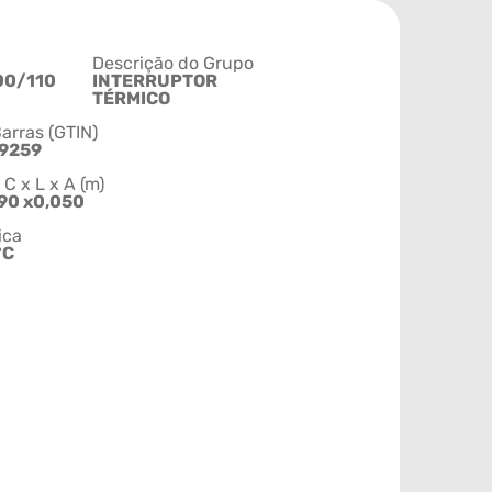
Descrição do Grupo
00/110
INTERRUPTOR
TÉRMICO
arras (GTIN)
9259
 x L x A (m)
90 x0,050
ica
°C