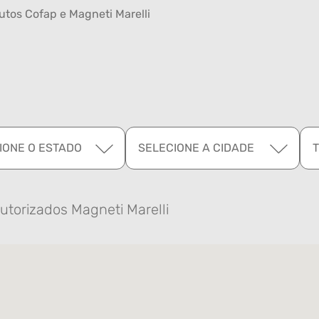
tos Cofap e Magneti Marelli
IONE O ESTADO
SELECIONE A CIDADE
utorizados Magneti Marelli