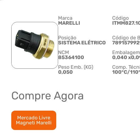
Marca
Código
MARELLI
ITMM827.1
Posição
Código de B
SISTEMA ELÉTRICO
789157992
NCM
Embalagem C
85364100
0,040 x0,0
Peso Emb. (KG)
Comp. Técn
0,050
100°C/110
Compre Agora
Mercado Livre
Magneti Marelli