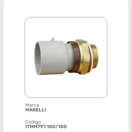
Marca
Posição
MARELLI
SISTEMA 
Código
Código de 
ITMM797.100/105
(GTIN)
78915799