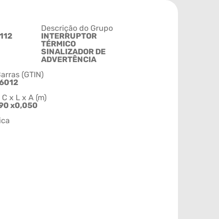
Descrição do Grupo
112
INTERRUPTOR
TÉRMICO
SINALIZADOR DE
ADVERTÊNCIA
arras (GTIN)
6012
 x L x A (m)
90 x0,050
ica