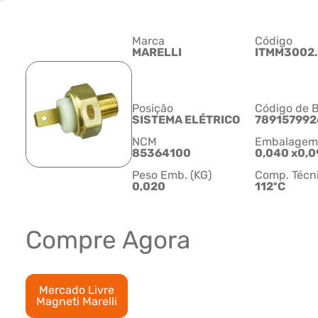
Marca
Código
MARELLI
ITMM3002.
Posição
Código de B
SISTEMA ELÉTRICO
789157992
NCM
Embalagem C
85364100
0,040 x0,0
Peso Emb. (KG)
Comp. Técn
0,020
112ºC
Compre Agora
Mercado Livre
Magneti Marelli