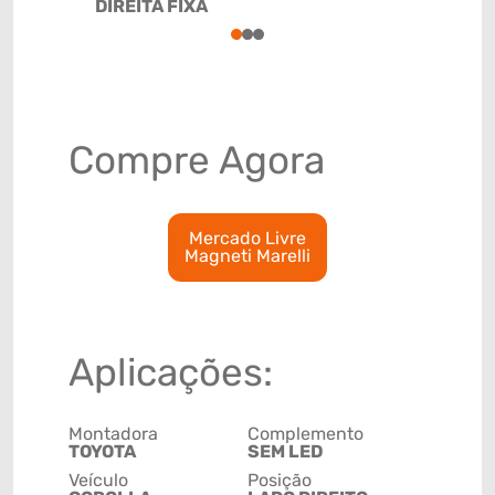
DIREITA FIXA
85122022
1
2
3
Compre Agora
Mercado Livre
Magneti Marelli
Aplicações:
Montadora
Complemento
TOYOTA
SEM LED
Veículo
Posição