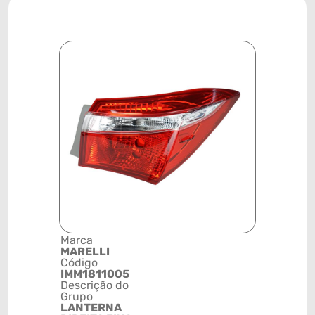
Marca
Posição
MARELLI
SISTEMA 
Código
ILUMINAÇ
IMM1811005
Código de 
Descrição do
(GTIN)
Grupo
78915799
LANTERNA
NCM