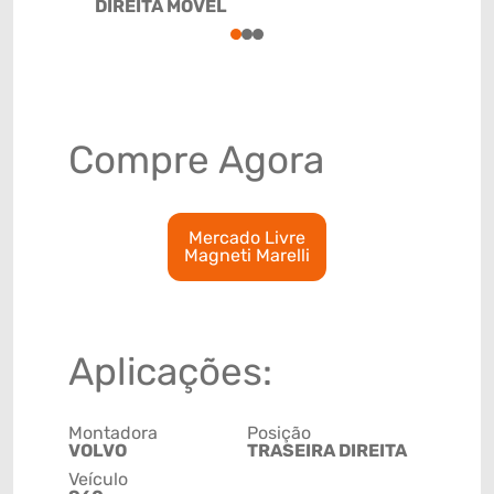
DIREITA MÓVEL
85122021
1
2
3
Compre Agora
Mercado Livre
Magneti Marelli
Aplicações:
Montadora
Posição
VOLVO
TRASEIRA DIREITA
Veículo