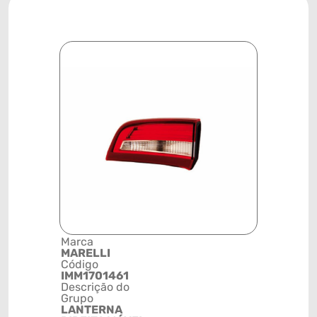
Marca
Posição
MARELLI
SISTEMA 
Código
ILUMINAÇ
IMM1701461
Código de 
Descrição do
(GTIN)
Grupo
78915793
LANTERNA
NCM