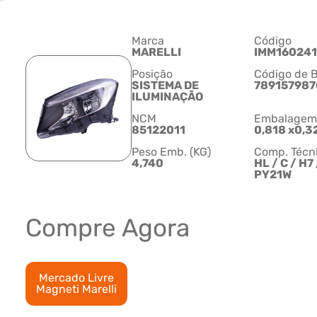
Marca
Código
MARELLI
IMM16024
Posição
Código de B
SISTEMA DE
789157987
ILUMINAÇÃO
NCM
Embalagem C
85122011
0,818 x0,3
Peso Emb. (KG)
Comp. Técn
4,740
HL / C / H7 
PY21W
Compre Agora
Mercado Livre
Magneti Marelli