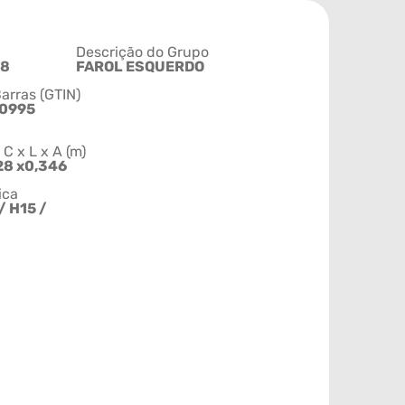
Descrição do Grupo
18
FAROL ESQUERDO
arras (GTIN)
0995
 x L x A (m)
28 x0,346
ica
/ H15 /