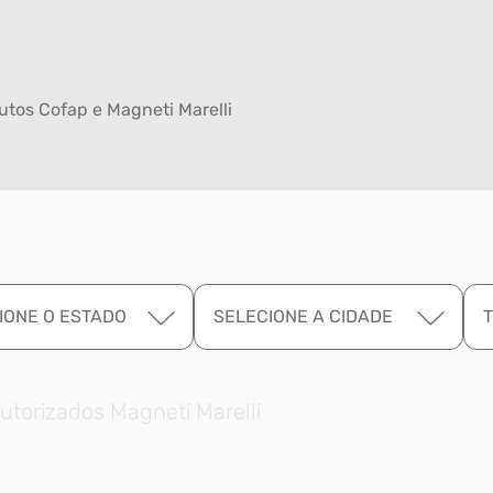
tos Cofap e Magneti Marelli
IONE O ESTADO
SELECIONE A CIDADE
utorizados Magneti Marelli