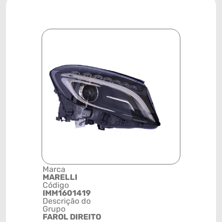
Marca
Posição
MARELLI
SISTEMA 
Código
ILUMINAÇ
IMM1601419
Código de 
Descrição do
(GTIN)
Grupo
78915798
FAROL DIREITO
NCM