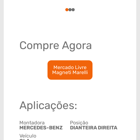
85122011
1
2
3
Compre Agora
Mercado Livre
Magneti Marelli
Aplicações:
Montadora
Posição
MERCEDES-BENZ
DIANTEIRA DIREITA
Veículo