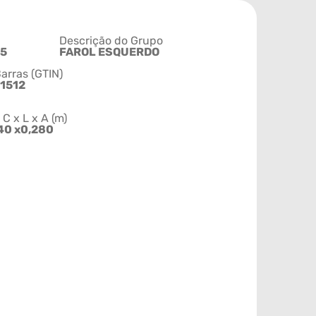
Descrição do Grupo
5
FAROL ESQUERDO
arras (GTIN)
1512
 x L x A (m)
40 x0,280