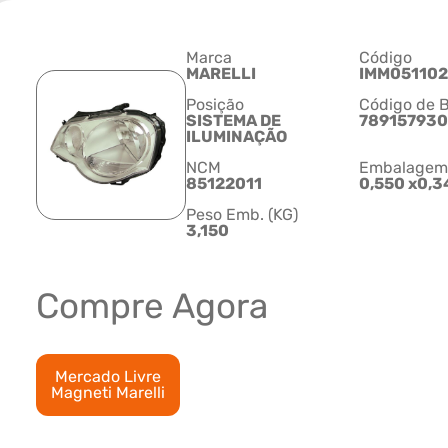
Marca
Código
MARELLI
IMM051102
Posição
Código de B
SISTEMA DE
789157930
ILUMINAÇÃO
NCM
Embalagem C
85122011
0,550 x0,3
Peso Emb. (KG)
3,150
Compre Agora
Mercado Livre
Magneti Marelli