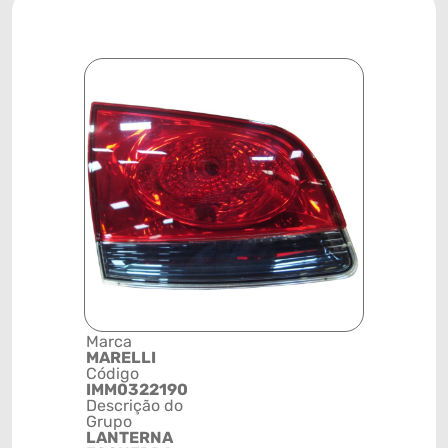
Marca
Posição
MARELLI
SISTEMA 
Código
ILUMINAÇ
IMM0322190
Código de 
Descrição do
(GTIN)
Grupo
78915793
LANTERNA
NCM