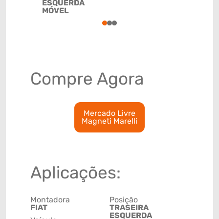
ESQUERDA
85122021
MÓVEL
1
2
3
Compre Agora
Mercado Livre
Magneti Marelli
Aplicações:
Montadora
Posição
FIAT
TRASEIRA
ESQUERDA