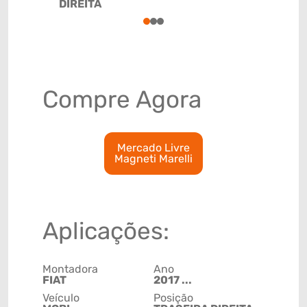
DIREITA
85122022
1
2
3
Compre Agora
Mercado Livre
Magneti Marelli
Aplicações:
Montadora
Ano
FIAT
2017 ...
Veículo
Posição