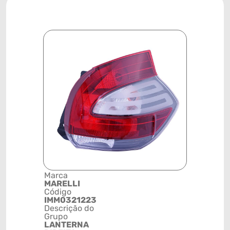
Marca
Posição
MARELLI
SISTEMA 
Código
ILUMINAÇ
IMM0321223
Código de 
Descrição do
(GTIN)
Grupo
78915798
LANTERNA
NCM