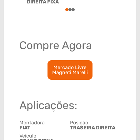
DIREITA FIXA
85122011
1
2
3
Compre Agora
Mercado Livre
Magneti Marelli
Aplicações:
Montadora
Posição
FIAT
TRASEIRA DIREITA
Veículo