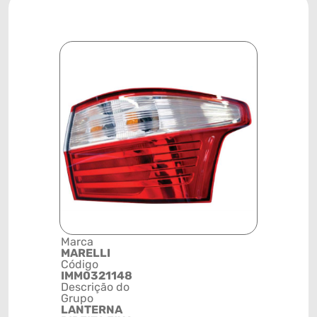
Marca
Posição
MARELLI
SISTEMA 
Código
ILUMINAÇ
IMM0321148
Código de 
Descrição do
(GTIN)
Grupo
78915793
LANTERNA
NCM