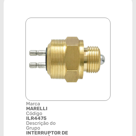
Marca
Posição
MARELLI
SISTEMA
Código
ELÉTRICO
ILR4475
Código de 
Descrição do
(GTIN)
Grupo
78915799
INTERRUPTOR DE
NCM