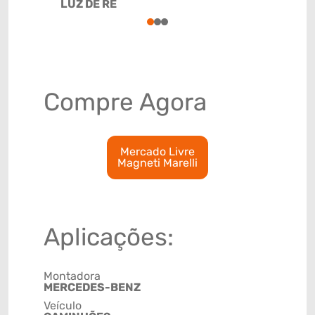
LUZ DE RÉ
8536509
1
2
3
Compre Agora
Mercado Livre
Magneti Marelli
Aplicações:
Montadora
MERCEDES-BENZ
Veículo