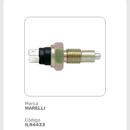
Marca
Posição
MARELLI
SISTEMA 
Código
Código de 
ILR4433
(GTIN)
78915799