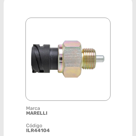
Marca
Posição
MARELLI
SISTEMA 
Código
Código de 
ILR44104
(GTIN)
78915799