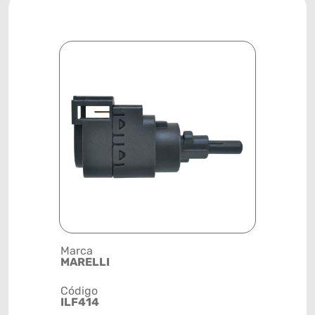
Marca
Posição
MARELLI
SISTEMA 
Código
Código de 
ILF414
(GTIN)
78915799