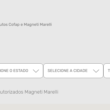
tos Cofap e Magneti Marelli
IONE O ESTADO
SELECIONE A CIDADE
utorizados Magneti Marelli