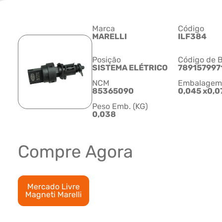
Marca
Código
MARELLI
ILF384
Posição
Código de B
SISTEMA ELÉTRICO
789157997
NCM
Embalagem C
85365090
0,045 x0,0
Peso Emb. (KG)
0,038
Compre Agora
Mercado Livre
Magneti Marelli