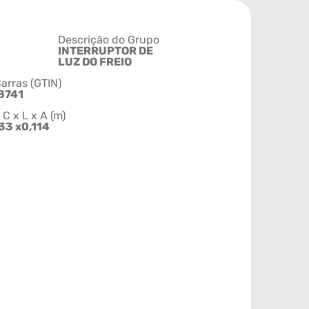
Descrição do Grupo
INTERRUPTOR DE
LUZ DO FREIO
arras (GTIN)
8741
 x L x A (m)
33 x0,114