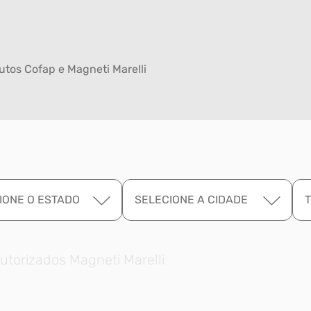
tos Cofap e Magneti Marelli
IONE O ESTADO
SELECIONE A CIDADE
utorizados Magneti Marelli