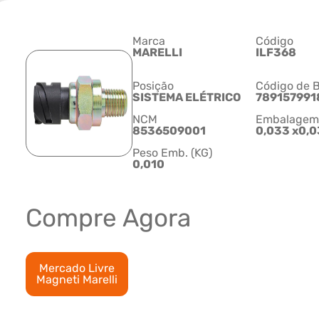
Marca
Código
MARELLI
ILF368
Posição
Código de B
SISTEMA ELÉTRICO
789157991
NCM
Embalagem C
8536509001
0,033 x0,0
Peso Emb. (KG)
0,010
Compre Agora
Mercado Livre
Magneti Marelli