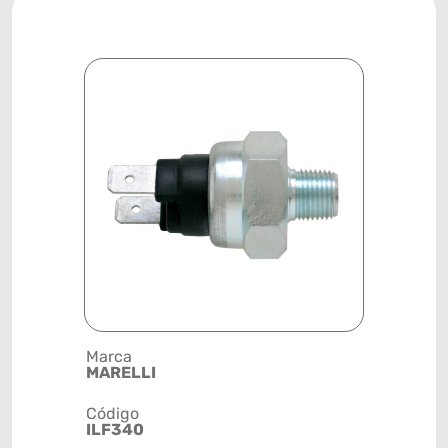
Marca
Posição
MARELLI
SISTEMA 
Código
Código de 
ILF340
(GTIN)
78915799