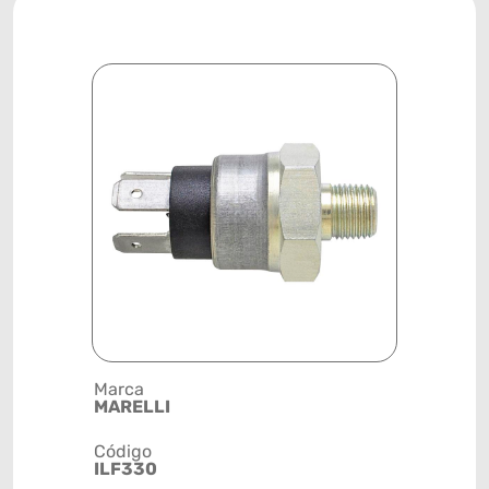
Marca
Posição
MARELLI
SISTEMA 
Código
Código de 
ILF330
(GTIN)
78915799