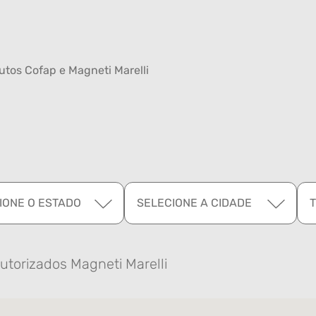
tos Cofap e Magneti Marelli
IONE O ESTADO
SELECIONE A CIDADE
utorizados Magneti Marelli