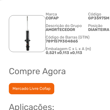
Marca
Código
COFAP
GP35975M
Descrição do Grupo
Posição
AMORTECEDOR
DIANTEIRA
Código de Barras (GTIN)
7891579304865
Embalagem C x L x A (m)
0,521 x0,113 x0,113
Compre Agora
Mercado Livre Cofap
Aplicações: