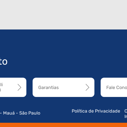
to
li
Garantias
Fale Con
8
Política de Privacidade
C
 - Mauá - São Paulo
I