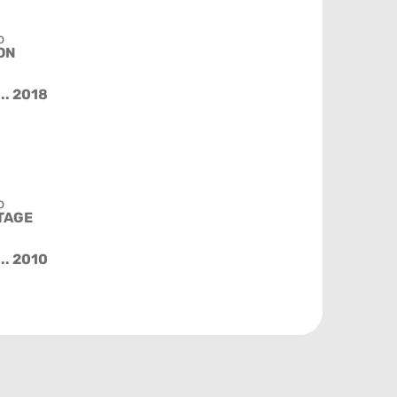
o
ON
.. 2018
o
TAGE
.. 2010