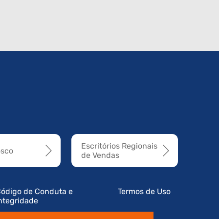
Escritórios Regionais
osco
de Vendas
ódigo de Conduta e
Termos de Uso
ntegridade