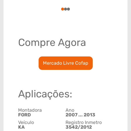
78915793
1
2
3
Compre Agora
Mercado Livre Cofap
Aplicações:
Montadora
Ano
FORD
2007 ... 2013
Veículo
Registro Inmetro
KA
3542/2012