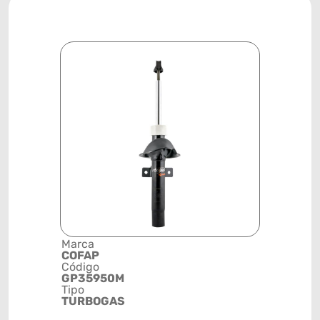
Marca
Descrição 
COFAP
Grupo
Código
AMORTEC
GP35950M
Posição
Tipo
DIANTEIR
TURBOGAS
Código de 
(GTIN)