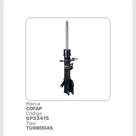
Marca
Descrição 
COFAP
Grupo
Código
AMORTEC
GP33475
Posição
Tipo
DIANTEIR
TURBOGAS
ESQUERD
Código de 