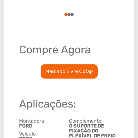
(GTIN)
78915799
1
2
3
Compre Agora
Mercado Livre Cofap
Aplicações:
Montadora
Complemento
FORD
O SUPORTE DE
FIXAÇÃO DO
Veículo
FLEXÍVEL DE FREIO