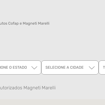
tos Cofap e Magneti Marelli
IONE O ESTADO
SELECIONE A CIDADE
utorizados Magneti Marelli