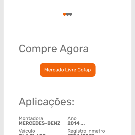
(GTIN)
78915799
1
2
3
Compre Agora
Mercado Livre Cofap
Aplicações:
Montadora
Ano
MERCEDES-BENZ
2014 ...
Veículo
Registro Inmetro