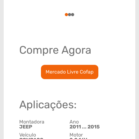
(GTIN)
78915799
1
2
3
Compre Agora
Mercado Livre Cofap
Aplicações:
Montadora
Ano
JEEP
2011 ... 2015
Veículo
Motor