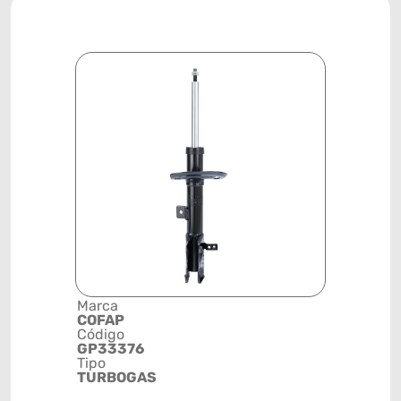
Marca
Descrição 
COFAP
Grupo
Código
AMORTEC
GP33376
Posição
Tipo
DIANTEIR
TURBOGAS
DIREITA
Código de 