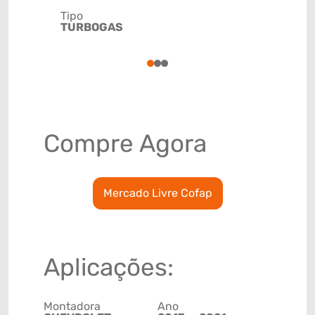
Tipo
Código de 
TURBOGAS
(GTIN)
78915799
1
2
3
Compre Agora
Mercado Livre Cofap
Aplicações:
Montadora
Ano