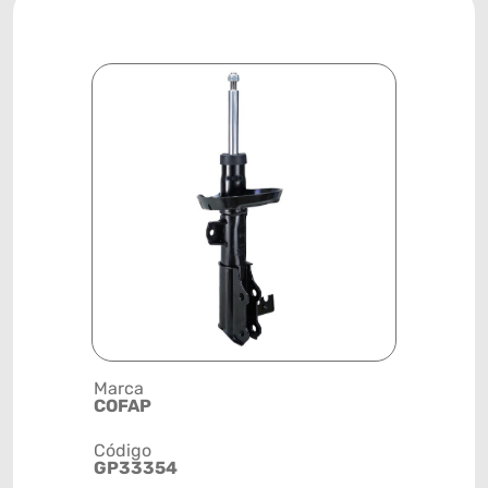
Marca
Descrição 
COFAP
AMORTEC
Código
Posição
GP33354
DIANTEIRO