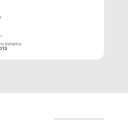
o
..
ro Inmetro
013