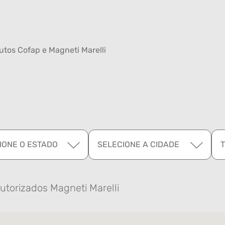
tos Cofap e Magneti Marelli
IONE O ESTADO
SELECIONE A CIDADE
utorizados Magneti Marelli