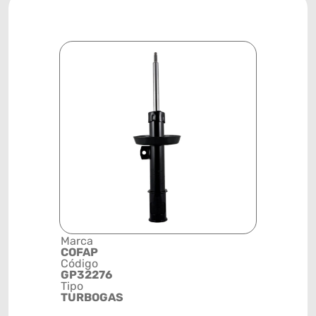
Marca
Descrição 
COFAP
Grupo
Código
AMORTEC
GP32276
Posição
Tipo
DIANTEIR
TURBOGAS
ESQUERD
Código de 