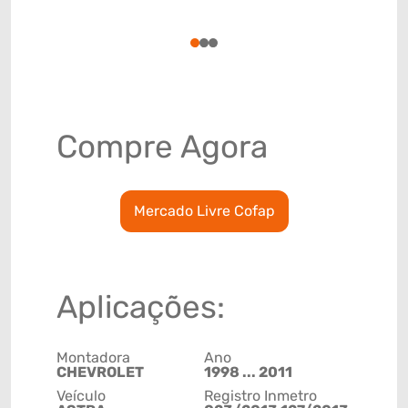
(GTIN)
78915790
1
2
3
Compre Agora
Mercado Livre Cofap
Aplicações:
Montadora
Ano
CHEVROLET
1998 ... 2011
Veículo
Registro Inmetro