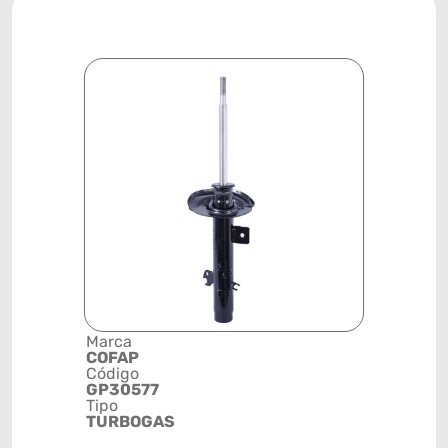
Marca
Descrição 
COFAP
Grupo
Código
AMORTEC
GP30577
Posição
Tipo
DIANTEIR
TURBOGAS
ESQUERD
Código de 