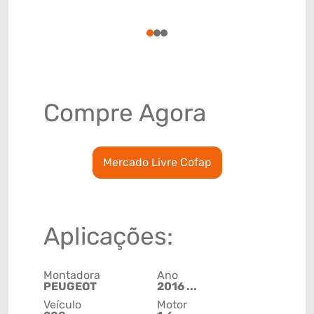
(GTIN)
78915798
1
2
3
Compre Agora
Mercado Livre Cofap
Aplicações:
Montadora
Ano
PEUGEOT
2016 ...
Veículo
Motor