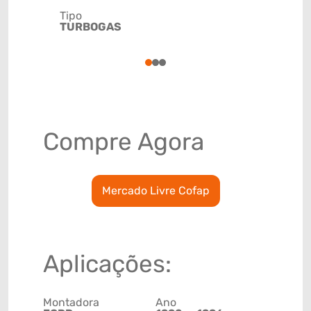
Tipo
Código de 
TURBOGAS
(GTIN)
78915790
1
2
3
Compre Agora
Mercado Livre Cofap
Aplicações:
Montadora
Ano