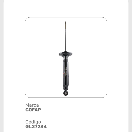
Marca
Descrição 
COFAP
AMORTEC
Código
Posição
GL27234
TRASEIRA