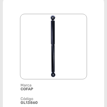
Marca
Descrição 
COFAP
AMORTEC
Código
Posição
GL13860
TRASEIRA