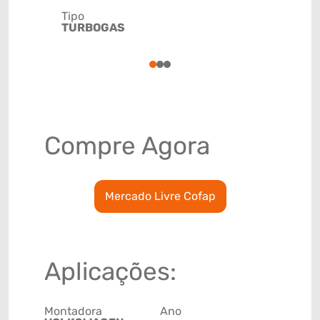
Tipo
Código de 
TURBOGAS
(GTIN)
78915799
1
2
3
Compre Agora
Mercado Livre Cofap
Aplicações:
Montadora
Ano