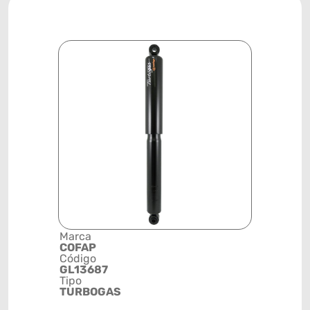
Marca
Descrição 
COFAP
Grupo
Código
AMORTEC
GL13687
Posição
Tipo
DIANTEIR
TURBOGAS
Código de 
(GTIN)