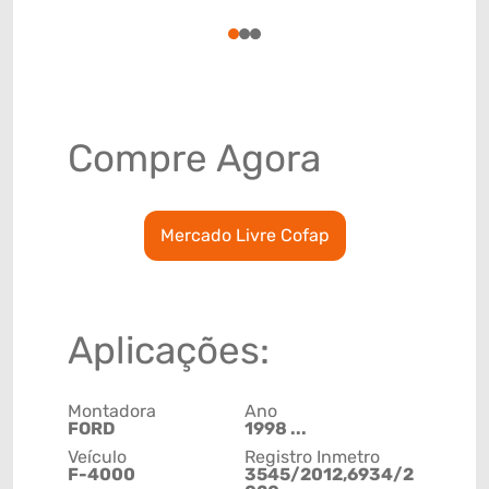
78915793
1
2
3
Compre Agora
Mercado Livre Cofap
Aplicações:
Montadora
Ano
FORD
1998 ...
Veículo
Registro Inmetro
F-4000
3545/2012,6934/2