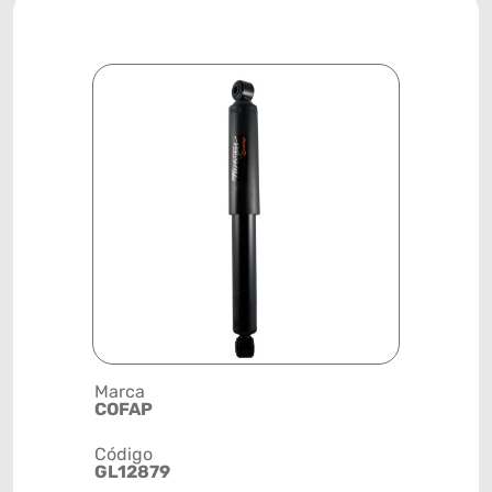
Marca
Descrição 
COFAP
AMORTEC
Código
Posição
GL12879
TRASEIRA