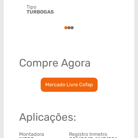
Tipo
Código de 
TURBOGAS
(GTIN)
78915791
1
2
3
Compre Agora
Mercado Livre Cofap
Aplicações:
Montadora
Registro Inmetro