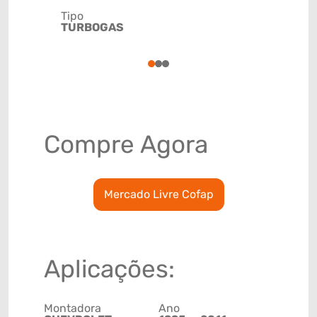
Tipo
Código de 
TURBOGAS
(GTIN)
78915799
1
2
3
Compre Agora
Mercado Livre Cofap
Aplicações:
Montadora
Ano