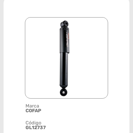
Marca
Descrição 
COFAP
AMORTEC
Código
Posição
GL12737
DIANTEIR