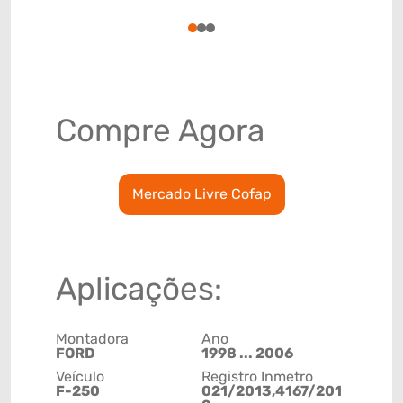
78915791
1
2
3
Compre Agora
Mercado Livre Cofap
Aplicações:
Montadora
Ano
FORD
1998 ... 2006
Veículo
Registro Inmetro
F-250
021/2013,4167/201