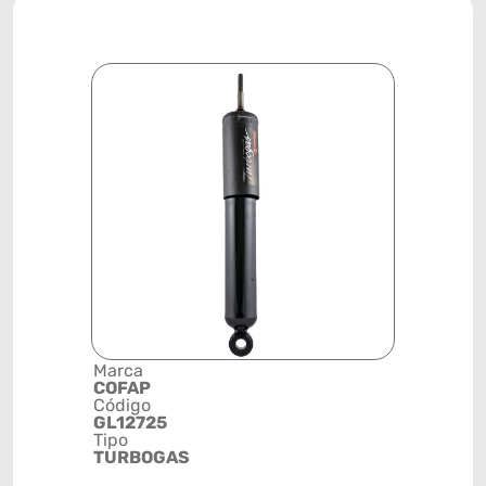
Marca
Descrição 
COFAP
Grupo
Código
AMORTEC
GL12725
Posição
Tipo
DIANTEIR
TURBOGAS
Código de 
(GTIN)