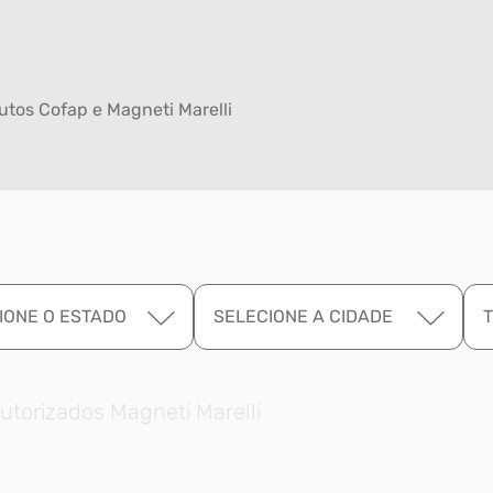
tos Cofap e Magneti Marelli
IONE O ESTADO
SELECIONE A CIDADE
utorizados Magneti Marelli