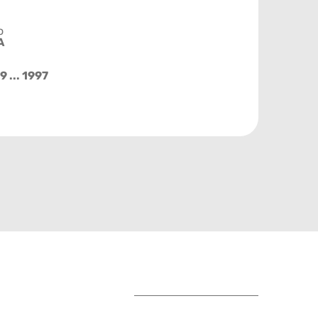
o
A
9 ... 1997