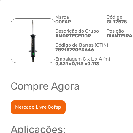
Marca
Código
COFAP
GL12578
Descrição do Grupo
Posição
AMORTECEDOR
DIANTEIRA
Código de Barras (GTIN)
7891579093646
Embalagem C x L x A (m)
0,521 x0,113 x0,113
Compre Agora
Mercado Livre Cofap
Aplicações: