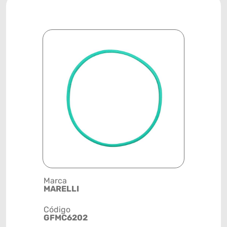
Marca
Posição
MARELLI
TANQUE D
Código
Código de 
GFMC6202
(GTIN)
78915799